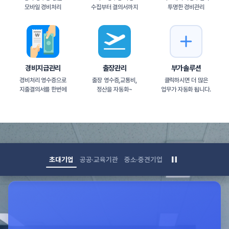
모바일 경비처리
수집부터 결의서까지
투명한 경비관리
경비지급관리
출장관리
부가솔루션
경비처리 영수증으로
출장 영수증,교통비,
클릭하시면 더 많은
지출결의서를 한번에
정산을 자동화~
업무가 자동화 됩니다.
초대기업
공공·교육기관
중소·중견기업