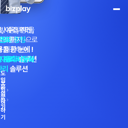
드 사용 내역을
, 예약, 정산,
증빙 수집부터
 전자 증빙
 전표
결의를
까지 ~
으로
을 한 눈에 !
에 제공하는
!
 자동화
All in One
 관리 자동화
솔루션
관리
솔루션
도
도
입
입
도
문
문
입
의
의
문
하
하
의
기
기
하
기