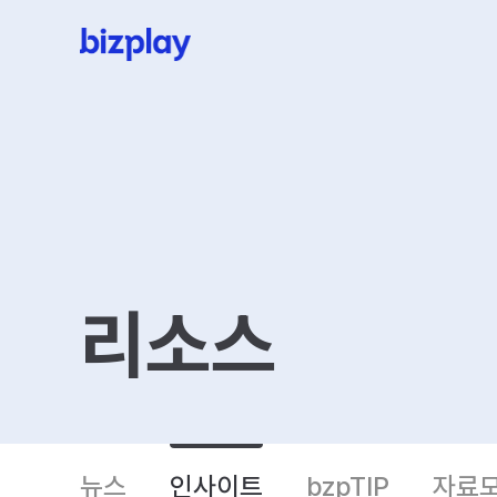
리소스
뉴스
인사이트
bzpTIP
자료